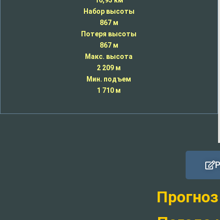
16,93 км
Набор высоты
867 м
Потеря высоты
867 м
Макс. высота
2 209 м
Мин. подъем
1 710 м
Прогноз