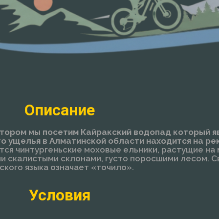
Описание
отором мы посетим Кайракский водопад который я
 ущелья в Алматинской области находится на рек
тятся чинтургеньские моховые ельники, растущие н
и скалистыми склонами, густо поросшими лесом. С
хского языка означает «точило».
Условия