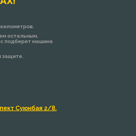
АХ!
 километров.
сем остальным.
вас подберет машина
и защите.
пект Суюнбая 2/8.