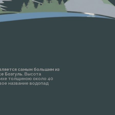
вляется самым большим из
е Бозгуль.
Высота
а мхе толщиною около 40
вое название водопад