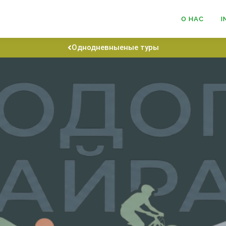
О НАС
I
Однодневныеные туры