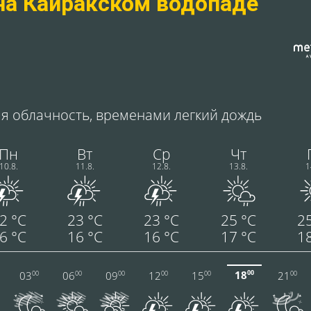
на Кайракском водопаде