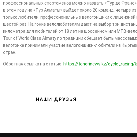
профессиональных спортсменов можно назвать «Тур де Франс». В
в этом году на «Тур Алматы» выйдет около 20 команд, четыре из
только любители, профессиональные велогонщики с лицензией не д
шестой раз. На гонке велолюбителям дают на выбор три дистанц
километра для любителей от 18 лет на шоссейном или МТВ-вело
Tour of World Class Almaty по традиции обещает быть массовым:
велогонке принимали участие велогонщики-любители из Кыргызст
стран.
Обратная ссылка на статью:
https://tengrinews.kz/cycle_racing
НАШИ ДРУЗЬЯ