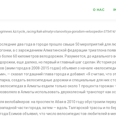
О НАС
I
grinews.kz/cycle_racing/kak-almatyi-stanovitsya-gorodom-velosipedov-375414/
оследние два года в городе прошло свыше 50 мероприятий для л
огонки, а с зарождением Алматинской федерации триатлона появ
более 60 километров велодорожек. Разумеется, до идеального в
одорожки, еще далеко, но первый и главный шаг сделан. История 
в (аким города в 2008-2015 годах) объявил о начале «велосипеди
», — сказал тогдашний глава города и добавил: «Я считаю, что эт
арка, создать велосипедные дорожки и специальные для них стоя
 велосипедах в Алматы ездили только около 1 процента горожан –
позволяло в Алматы использовать двухколесный транспорт как ос
ля велобайкеров: на проспекте Абая в 2010 году обустроили пе
 западной части города, затем — вдоль Талгарской трассы и по б
5 года Есимов объявил, что число велосипедистов-любителей в м