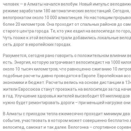
человек — в Алматы начался велобум. Новый импульс велодвиж
режиме заработали 180 автоматических велостанций. Сегодня, 
велопрокатом около 10 000 алматинцев. Но настоящим прорыво
более 20 километров. Она проходит от спальных районов до сам
старого центра города. Те, кто уже ездил на велосипеде по горо
Чуть позже к этой веломагистрали добавились локальные велод
сеть дорог в европейских городах.
Разумеется, сегодня рано говорить о положительном влиянии в
есть. Энергия, которую затрачивает велосипедист на 1000 кил
около 10 тысяч километров, что равноценно сжиганию 10 литров
подобные расчеты давно проводятся в Европе. Европейская асс
экономики и бюджет. Расчеты велись на основе дистанции в 13
жители Евросоюза станут проезжать на велосипеде за год начи
в год. Улучшение здоровья жителей высвободит 69 миллиардов 
нужно будет ремонтировать дороги – при меньшей нагрузке они
В Алматы с приходом тепла ежемесячно проходит минимум два в
событие, участвовать в котором может совершенно бесплатно л
велосипед, самокат и так далее. Велогонка – спортивное соре