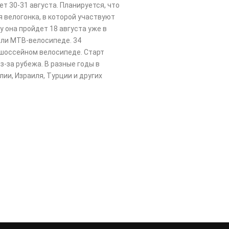
т 30-31 августа. Планируется, что
я велогонка, в которой участвуют
у она пройдет 18 августа уже в
или МТВ-велосипеде. 34
 шоссейном велосипеде. Старт
з-за рубежа. В разные годы в
ии, Израиля, Турции и других