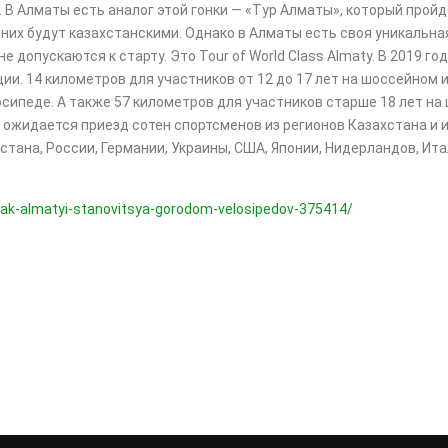
 Алматы есть аналог этой гонки — «Тур Алматы», который пройде
 них будут казахстанскими. Однако в Алматы есть своя уникальна
опускаются к старту. Это Tour of World Class Almaty. В 2019 год
ии. 14 километров для участников от 12 до 17 лет на шоссейном 
сипеде. А также 57 километров для участников старше 18 лет на
 ожидается приезд сотен спортсменов из регионов Казахстана и и
ана, России, Германии, Украины, США, Японии, Нидерландов, Итал
/kak-almatyi-stanovitsya-gorodom-velosipedov-375414/