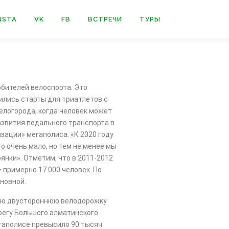
NSTA
VK
FB
ВСТРЕЧИ
ТУРЫ
юбителей велоспорта. Это
ились старты для триатлетов с
елогорода, когда человек может
развития педального транспорта в
зации» мегаполиса. «К 2020 году
о очень мало, но тем не менее мы
нки». Отметим, что в 2011-2012
 примерно 17 000 человек. По
новной.
рвую двустороннюю велодорожку
ерегу Большого алматинского
егаполисе превысило 90 тысяч