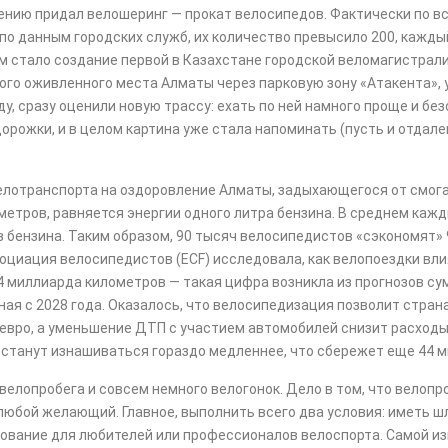
ению придал велошеринг — прокат велосипедов. Фактически по вс
по данным городских служб, их количество превысило 200, кажды
м стало создание первой в Казахстане городской веломагистрали
ого оживленного места Алматы через парковую зону «Атакента», 
ду, сразу оценили новую трассу: ехать по ней намного проще и бе
орожки, и в целом картина уже стала напоминать (пусть и отда
елотранспорта на оздоровление Алматы, задыхающегося от смога
ометров, равняется энергии одного литра бензина. В среднем каж
 бензина. Таким образом, 90 тысяч велосипедистов «сэкономят» 9
оциация велосипедистов (ECF) исследовала, как велопоездки вл
4 миллиарда километров — такая цифра возникла из прогнозов су
ная с 2028 года. Оказалось, что велосипедизация позволит стра
евро, а уменьшение ДТП с участием автомобилей снизит расходы
 станут изнашиваться гораздо медленнее, что сбережет еще 44 ми
елопробега и совсем немного велогонок. Дело в том, что велопро
юбой желающий. Главное, выполнить всего два условия: иметь ш
внование для любителей или профессионалов велоспорта. Самой и