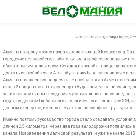
Фото взято со страницы https://ten
Алматы по праву можно назвать велостолицей Казахстана. За п
городские велопробеги, любительские и профессиональные вел
обязательным велоэтапом. Сегодня в южной столице проложено 
доехать из любой точки А в любую точку Б, не сворачивая с вел
Алматы началась ровно десять лет назад, когда Ахметжан Есимо
около 2 процентов автотранспорта будет заменено велосипедами
хотим внедрить опыт создания муниципального велосипедного п
годах, по данным Глобального экологического фонда ПроООН, на
данным экспертов, именно отсутствие велоинфраструктуры не 
Именно поэтому руководство города стало создавать условия д
длиной 2,5 километра. Через два года велодорожки появились в
канала. Нововведения дали свой результат, и уже в начале 201