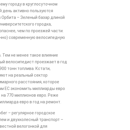
ему городу в круглосуточном
й день активно пользуются
 Орбита – Зеленый базар длиной
университетского городка,
зопаснее, чем по проезжей части.
ленно) современную велосипедную
. Тем не менее такое влияние
дый велосипедист проезжает в год
00 тонн топлива. Кстати,
ияют на реальный сектор
ммарного расстояния, которое
нам ЕС экономить миллиарды евро
 на 770 миллионов евро. Реже
ллиарда евро в год на ремонт.
бег – регулярное городское
лем и двухколесный транспорт –
звестной велогонкой для